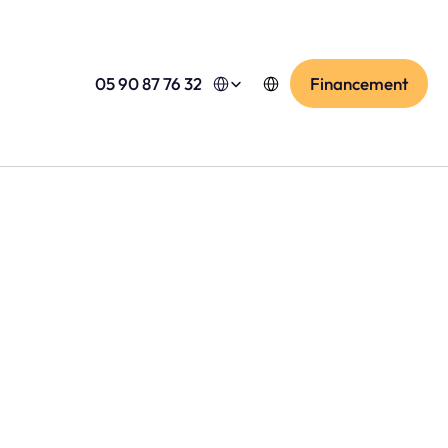
Select Language
Select Language
05 90 87 76 32
Financement