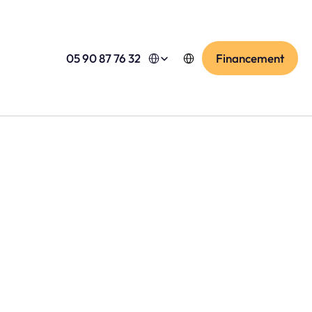
Select Language
Select Language
05 90 87 76 32
Financement